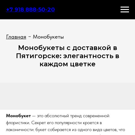
+7 918 888-50-20
Главная
Монобукеты
→
Монобукеты с доставкой в
Пятигорске: элегантность в
каждом цветке
Монобукет
— это абсолютный тренд современной
флористики. Секрет его популярности кроется в
лаконичности: букет собирается из одного вида цветов, что