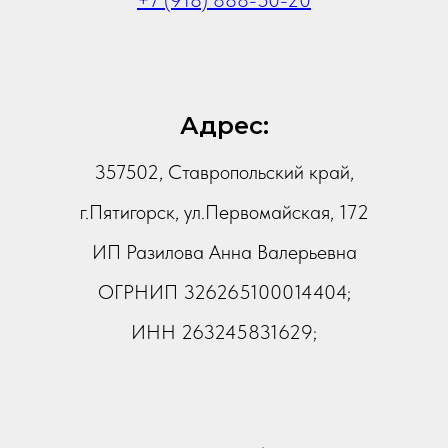
+7 (918) 888-50-20
Адрес:
357502, Ставропольский край,
г.Пятигорск, ул.Первомайская, 172
ИП Разилова Анна Валерьевна
ОГРНИП 326265100014404;
ИНН 263245831629;