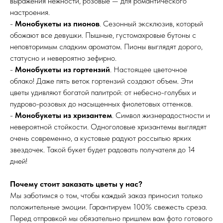
выражения нежности, розовые — для романтического
настроения.
-
Монобукеты из пионов
. Сезонный эксклюзив, который
обожают все девушки. Пышные, густомахровые бутоны с
неповторимым сладким ароматом. Пионы выглядят дорого,
статусно и невероятно зефирно.
-
Монобукеты из гортензий
. Настоящее цветочное
облако! Даже пять веток гортензий создают объем. Эти
цветы удивляют богатой палитрой: от небесно-голубых и
пудрово-розовых до насыщенных фиолетовых оттенков.
-
Монобукеты из хризантем
. Символ жизнерадостности и
невероятной стойкости. Одноголовые хризантемы выглядят
очень современно, а кустовые радуют россыпью ярких
звездочек. Такой букет будет радовать получателя до 14
дней!
Почему стоит заказать цветы у нас?
Мы заботимся о том, чтобы каждый заказ приносил только
положительные эмоции. Гарантируем 100% свежесть среза.
Перед отправкой мы обязательно пришлем вам фото готового