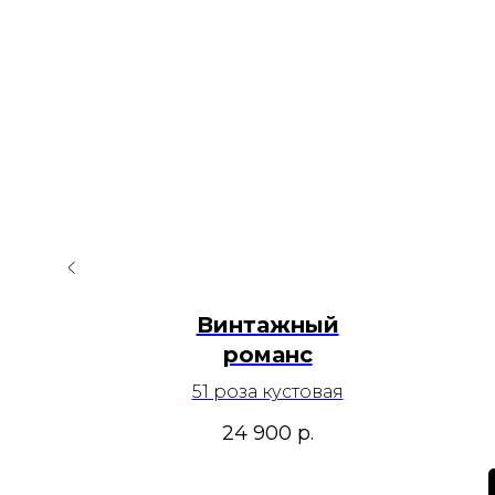
ум
Винтажный
романс
51 роза кустовая
0
р.
24 900
р.