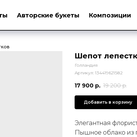
ты
Авторские букеты
Композиции
тков
Шепот лепест
Голландия
Артикул:
134419621582
17 900
р.
19 200
р.
Добавить в корзину
Элегантная флорист
Пышное облако из 