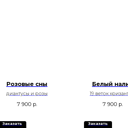
Розовые сны
Белый нал
диантусы и розы
19 веток хризан
7 900
р.
7 900
р.
Заказать
Заказать