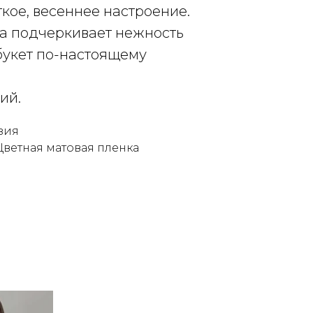
гкое, весеннее настроение.
ка подчеркивает нежность
букет по-настоящему
ий.
нзия
ветная матовая пленка