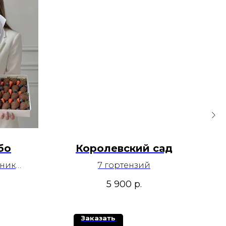
бо
Королевский сад
ника:
7 гортензий
р
5 900
р.
Заказать