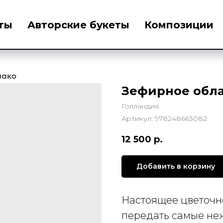
ты
Авторские букеты
Композиции
лако
Зефирное обл
Голландия
Артикул:
978248663082
12 500
р.
Добавить в корзину
Настоящее цветочно
передать самые неж